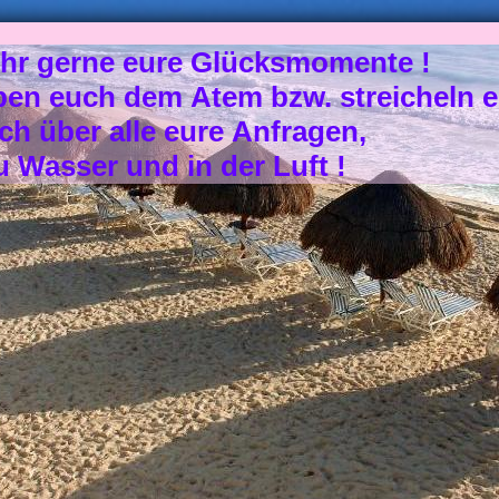
ehr gerne eure Glücksmomente !
en euch dem Atem bzw. streicheln e
ich über alle eure Anfragen,
u Wasser und in der Luft !