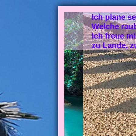
Ich plane s
Welche raub
Ich freue m
zu Lande, z